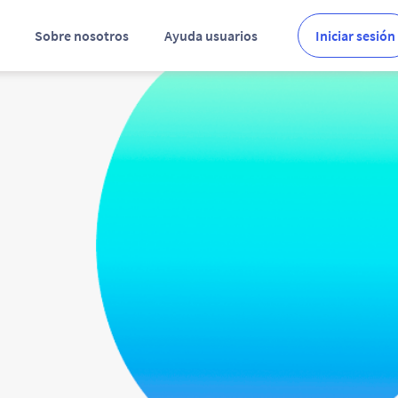
Sobre nosotros
Ayuda usuarios
Iniciar sesión
ma de recibir
mbia vidas.
dora que permite a
o ya devengado
. Forma equipos más