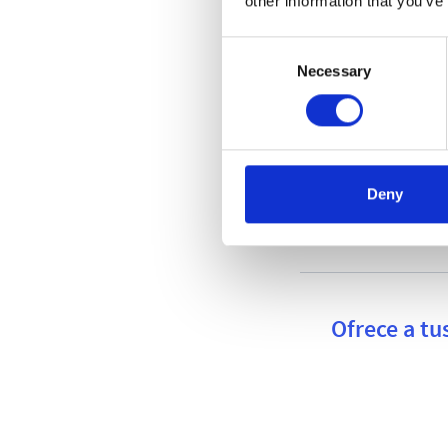
other information that you’ve
Consent
Necessary
Selection
Deny
Ofrece a tu