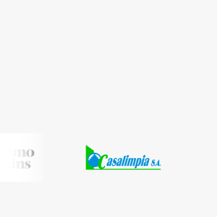
felices y productivos, dándoles co
sueldo.
Agendar reunión