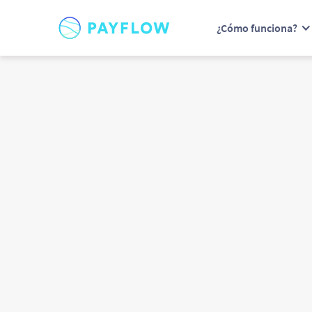
¿Cómo funciona?
Mejora la for
el sueldo. Ca
Payflow es una aplicación innova
tus compañeros recibir su salari
cuando lo necesiten, con un clic