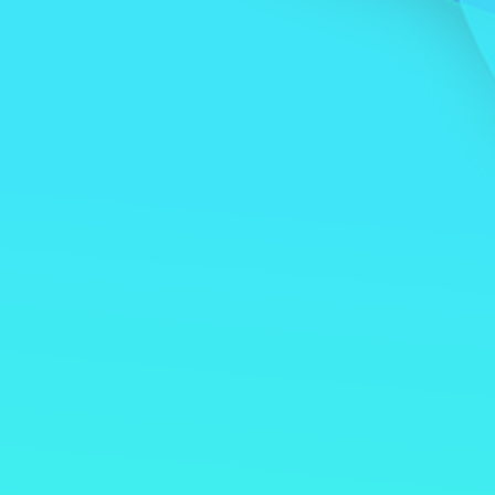
Prima Bajo Demanda
Educación Financiera
o instantáneo a
r momento del mes;
olicitar su salario